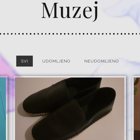
Muzej
SVI
UDOMLJENO
NEUDOMLJENO