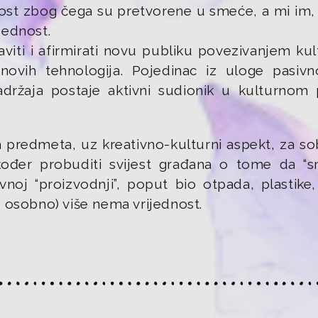
nost zbog čega su pretvorene u smeće, a mi im,
jednost.
aviti i afirmirati novu publiku povezivanjem ku
novih tehnologija. Pojedinac iz uloge pasiv
držaja postaje aktivni sudionik u kulturnom
predmeta, uz kreativno-kulturni aspekt, za so
kođer probuditi svijest građana o tome da “
j “proizvodnji”, poput bio otpada, plastike, 
 osobno) više nema vrijednost.