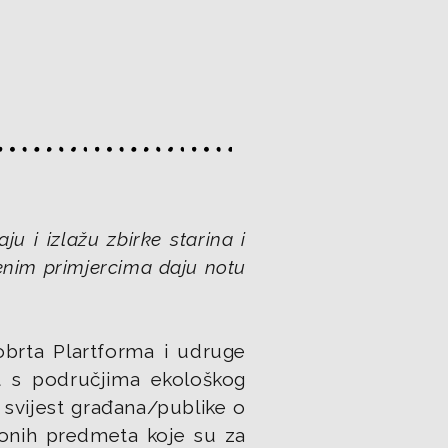
ju i izlažu zbirke starina i
ženim primjercima daju notu
obrta Plartforma i udruge
st s područjima ekološkog
 svijest građana/publike o
 onih predmeta koje su za