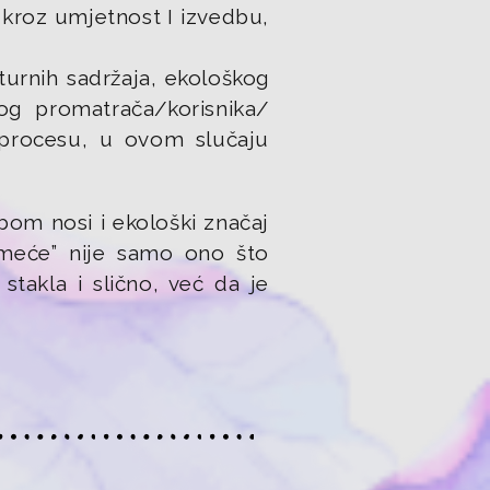
 kroz umjetnost I izvedbu,
lturnih sadržaja, ekološkog
nog promatrača/korisnika/
 procesu, u ovom slučaju
bom nosi i ekološki značaj
smeće” nije samo ono što
stakla i slično, već da je