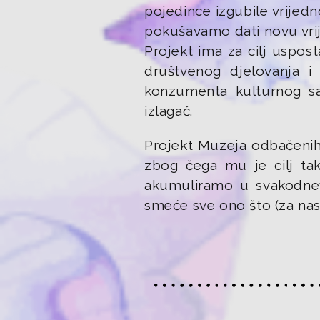
pojedince izgubile vrijed
pokušavamo dati novu vri
Projekt ima za cilj uspost
društvenog djelovanja i 
konzumenta kulturnog sa
izlagač.
Projekt Muzeja odbačenih 
zbog čega mu je cilj ta
akumuliramo u svakodnevno
smeće sve ono što (za nas