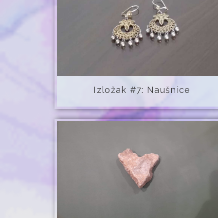
Izložak #7: Naušnice